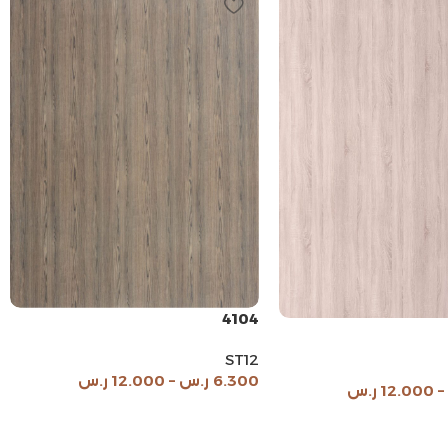
4104
ST12
6.300
ر.س
–
12.000
ر.س
–
12.000
ر.س