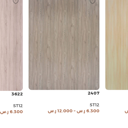
2407
3622
ST12
ST12
س
6.300
ر.س
–
12.000
ر.س
6.300
ر.س