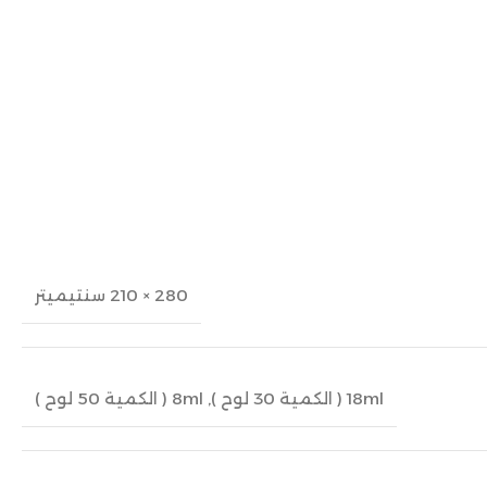
280 × 210 سنتيميتر
18ml ( الكمية 30 لوح )
,
8ml ( الكمية 50 لوح )