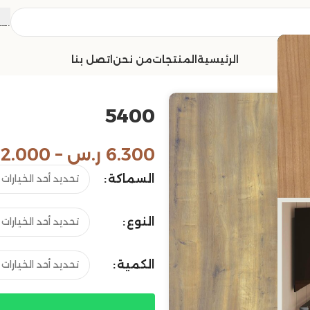
الش
الرئيسية
المنتجات
من نحن
اتصل بنا
5400
6.300
ر.س
–
12.000
السماكة
النوع
الكمية