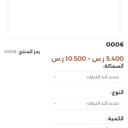
0006
رمز المنتج:
0006
5.400
ر.س
–
10.500
ر.س
السماكة
النوع
الكمية