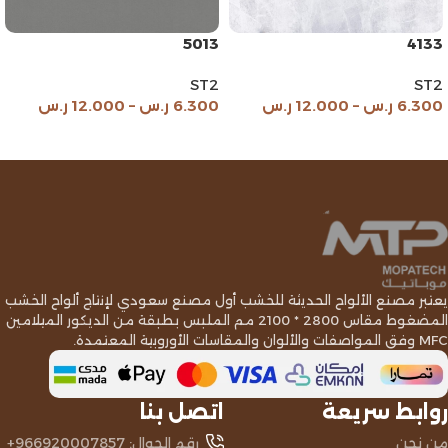
5013
4133
ST2
ST2
6.300
ر.س
–
12.000
ر.س
6.300
ر.س
–
12.000
ر.س
Read More
يعتبر مصنع الألواح الحديثة للخشب أول مصنع سعودي لإنتاج ألواح الخشب
المضغوط مقاس 2800 * 2100 مم الملبس بطبقة من الديكور الميلامين
MFC وفق المواصفات والألوان والمقاسات الأوروبية المعتمدة.
روابط سريعة
اتصل بنا
من نحن
رقم الجوال: 966920007857+