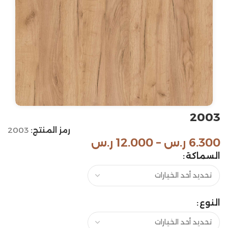
2003
رمز المنتج:
2003
6.300
ر.س
–
12.000
ر.س
السماكة
النوع