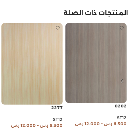
المنتجات ذات الصلة
0202
2277
ST12
ST12
6.300
ر.س
–
12.000
ر.س
6.300
ر.س
–
12.000
ر.س