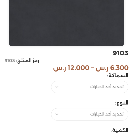
9103
رمز المنتج:
9103
6.300
ر.س
–
12.000
ر.س
السماكة
النوع
الكمية