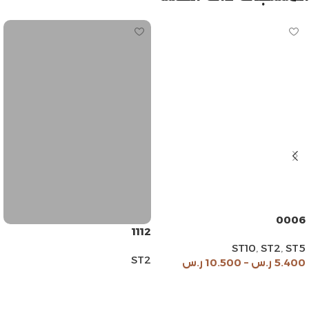
0006
1112
ST10
,
ST2
,
ST5
ST2
5.400
ر.س
–
10.500
ر.س
قراءة المزيد