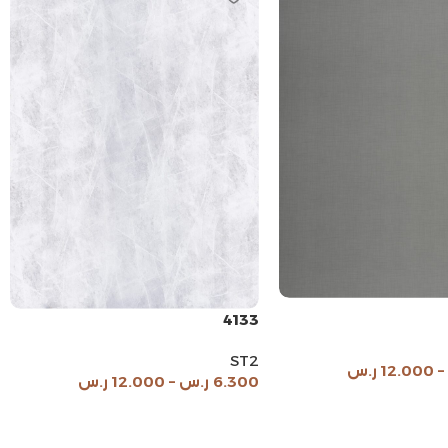
4133
ST2
–
12.000
ر.س
6.300
ر.س
–
12.000
ر.س