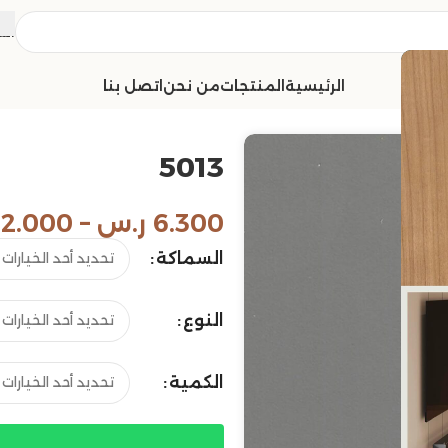
الش
الرئيسية
المنتجات
من نحن
اتصل بنا
5013
6.300
ر.س
–
12.000
السماكة
النوع
الكمية