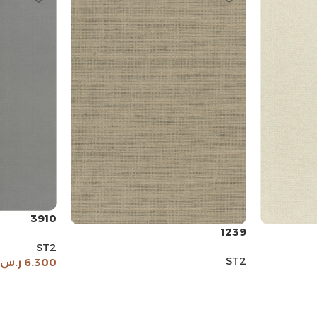
3910
1239
ST2
ST2
6.300
ر.س