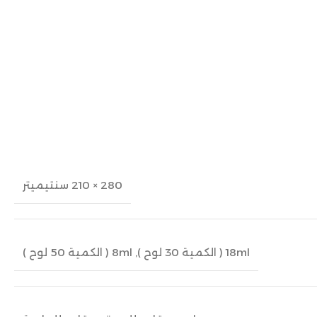
280 × 210 سنتيميتر
18ml ( الكمية 30 لوح )
,
8ml ( الكمية 50 لوح )