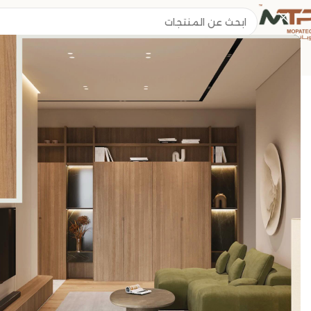
الرئيسية
/
ST3
/
ST2
/
5013