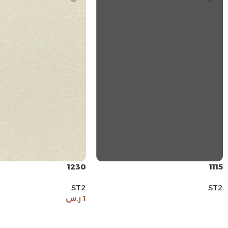
1230
1115
ST2
ST2
1
ر.س