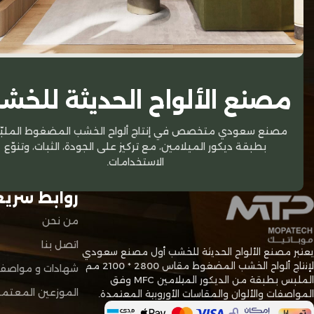
25 أبريل 2023
25 أبريل 2023
لماذا تُعد ألواح الميلامين
الفرق بي
خيارًا عمليًا للتشطيبات
وألواح ا
الحديثة؟
الخشب الطب
الفريد، بينم
ألواح الميلامين من أكثر الخامات
مصنع الألواح الحديثة للخش
المضغوط استقر
استخدامًا في التشطيبات الداخلية نظرًا
تابع القراءة
لتوازنها بين الشكل العملي والم...
تابع القراءة
مصنع سعودي متخصص في إنتاج ألواح الخشب المضغوط الملبّ
بطبقة ديكور الميلامين، مع تركيز على الجودة، الثبات، وتنوّع
الاستخدامات.
روابط سري
من نحن
اتصل بنا
يعتبر مصنع الألواح الحديثة للخشب أول مصنع سعودي
لإنتاج ألواح الخشب المضغوط مقاس 2800 * 2100 مم
شهادات و مواصفا
الملبس بطبقة من الديكور الميلامين MFC وفق
الموزعين المعتم
المواصفات والألوان والمقاسات الأوروبية المعتمدة.