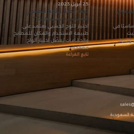
25 أبريل 2023
لامين
كيف تختار اللوح الخشبي
المناسب لمساحتك؟
أساسيًا في
اختيار اللوح الخشبي يعتمد على
يث
طبيعة الاستخدام والمكان. للمطابخ
 والدرف
والحمّامات يُفضّل اختيار ألواح
معالجة...
تابع القراءة
ية السعودية